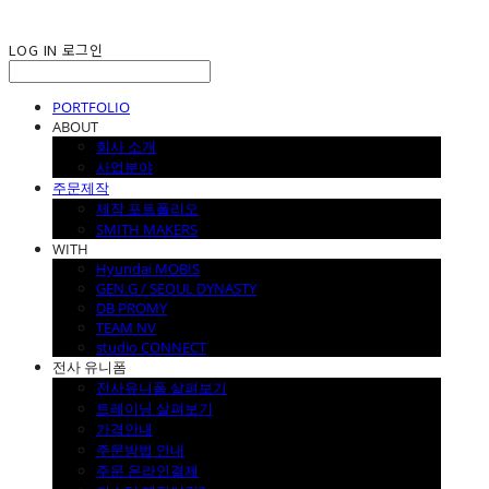
LOG IN
로그인
PORTFOLIO
ABOUT
회사 소개
사업분야
주문제작
제작 포트폴리오
SMITH MAKERS
WITH
Hyundai MOBIS
GEN.G / SEOUL DYNASTY
DB PROMY
TEAM NV
studio CONNECT
전사 유니폼
전사유니폼 살펴보기
트레이닝 살펴보기
가격안내
주문방법 안내
주문 온라인결제