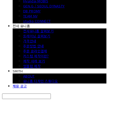
Hyundai MOBIS
GEN.G / SEOUL DYNASTY
DB PROMY
TEAM NV
studio CONNECT
전사 유니폼
전사유니폼 살펴보기
트레이닝 살펴보기
가격안내
주문방법 안내
주문 온라인결제
커스텀 제작이란?
제작 사례 보기
엠블럼 제작
SMITH
ABOUT
유니폼 디자인 스튜디오
채용 공고
Search
검색
Log In
로그인
Cart
장바구니