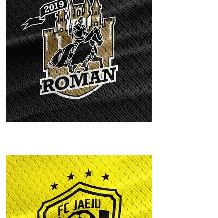
FC ROMAN(FC
로망)