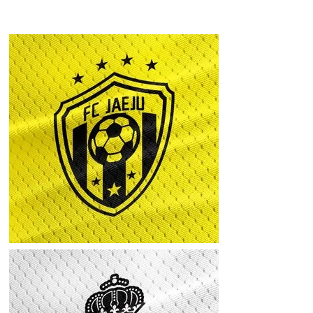
FC DT (샘플시
안)