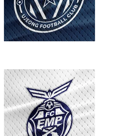
FC
FRIENDSHIP(우
정FC)